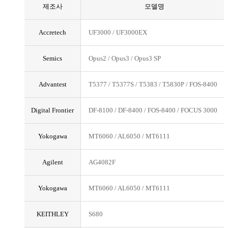
제조사
모델명
Accretech
UF3000 / UF3000EX
Semics
Opus2 / Opus3 / Opus3 SP
Advantest
T5377 / T5377S / T5383 / T5830P / FOS-8400
Digital Frontier
DF-8100 / DF-8400 / FOS-8400 / FOCUS 3000
Yokogawa
MT6060 / AL6050 / MT6111
Agilent
AG4082F
Yokogawa
MT6060 / AL6050 / MT6111
KEITHLEY
S680