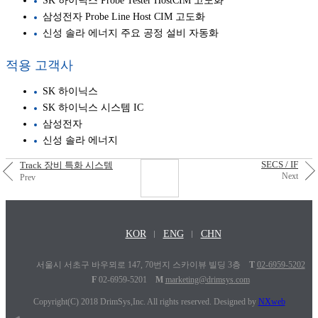
SK 하이닉스 Probe Tester HostCIM 고도화
삼성전자 Probe Line Host CIM 고도화
신성 솔라 에너지 주요 공정 설비 자동화
적용 고객사
SK 하이닉스
SK 하이닉스 시스템 IC
삼성전자
신성 솔라 에너지
SECS / IF
Track 장비 특화 시스템
Next
Prev
KOR
ENG
CHN
서울시 서초구 바우뫼로 147, 70번지 스카이뷰 빌딩 3층
T
02-6959-5202
F
02-6959-5201
M
marketing@drimsys.com
Copyright(C) 2018 DrimSys,Inc. All rights reserved. Designed by
NXweb