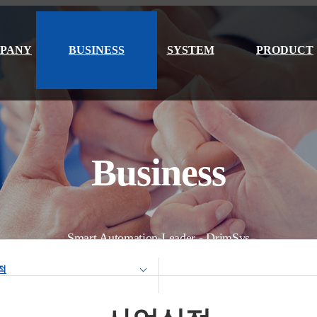
PANY
BUSINESS
SYSTEM
PRODUCT
Business
Smart Automation Leader - DrimSys
적