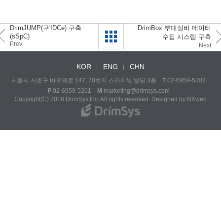
DrimJUMP(구'IDCe) 구축
DrimBox 부대설비 데이터
(sSpC)
수집 시스템 구축
Prev
Next
KOR
ENG
CHN
서울시 서초구 바우뫼로 147, 70번지 스카이뷰 빌딩 3층
T
02-6959-5202
F
02-6959-5201
M
marketing@drimsys.com
Copyright(C) 2018 DrimSys,Inc. All rights reserved. Designed by
NXweb