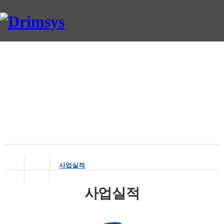
Business
Smart Automation Leader - DrimSys
사업실적
사업실적