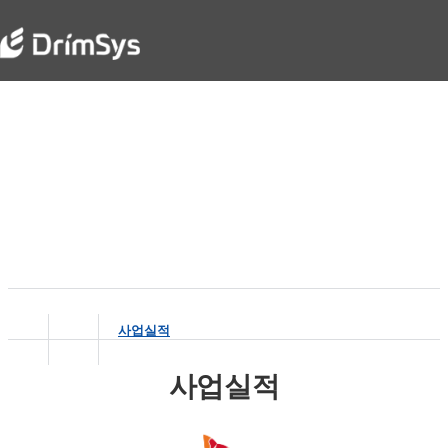
Business
Smart Automation Leader - DrimSys
사업실적
사업실적