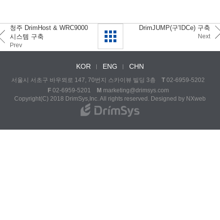
청주 DrimHost & WRC9000
DrimJUMP(구'IDCe) 구축
시스템 구축
Next
Prev
KOR
ENG
CHN
서울시 서초구 바우뫼로 147, 70번지 스카이뷰 빌딩 3층
T
02-6959-5202
F
02-6959-5201
M
marketing@drimsys.com
Copyright(C) 2018 DrimSys,Inc. All rights reserved. Designed by
NXweb